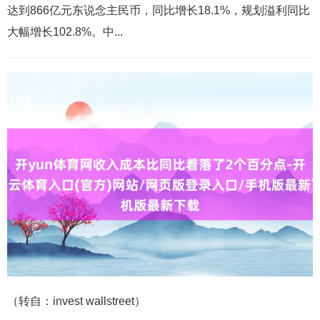
达到866亿元东说念主民币，同比增长18.1%，规划溢利同比
大幅增长102.8%。中...
（转自：invest wallstreet）