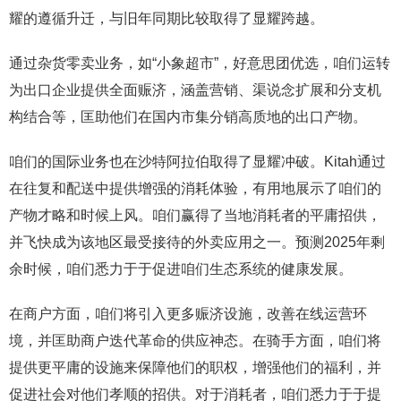
耀的遵循升迁，与旧年同期比较取得了显耀跨越。
通过杂货零卖业务，如“小象超市”，好意思团优选，咱们运转
为出口企业提供全面赈济，涵盖营销、渠说念扩展和分支机
构结合等，匡助他们在国内市集分销高质地的出口产物。
咱们的国际业务也在沙特阿拉伯取得了显耀冲破。Kitah通过
在往复和配送中提供增强的消耗体验，有用地展示了咱们的
产物才略和时候上风。咱们赢得了当地消耗者的平庸招供，
并飞快成为该地区最受接待的外卖应用之一。预测2025年剩
余时候，咱们悉力于于促进咱们生态系统的健康发展。
在商户方面，咱们将引入更多赈济设施，改善在线运营环
境，并匡助商户迭代革命的供应神态。在骑手方面，咱们将
提供更平庸的设施来保障他们的职权，增强他们的福利，并
促进社会对他们孝顺的招供。对于消耗者，咱们悉力于于提