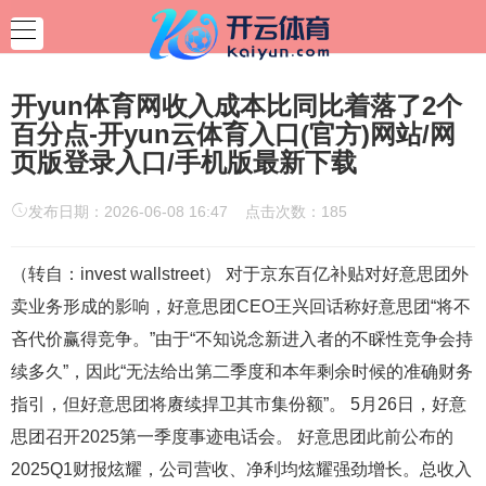
开yun体育网收入成本比同比着落了2个
百分点-开yun云体育入口(官方)网站/网
页版登录入口/手机版最新下载
发布日期：2026-06-08 16:47 点击次数：185
（转自：invest wallstreet） 对于京东百亿补贴对好意思团外
卖业务形成的影响，好意思团CEO王兴回话称好意思团“将不
吝代价赢得竞争。”由于“不知说念新进入者的不睬性竞争会持
续多久”，因此“无法给出第二季度和本年剩余时候的准确财务
指引，但好意思团将赓续捍卫其市集份额”。 5月26日，好意
思团召开2025第一季度事迹电话会。 好意思团此前公布的
2025Q1财报炫耀，公司营收、净利均炫耀强劲增长。总收入