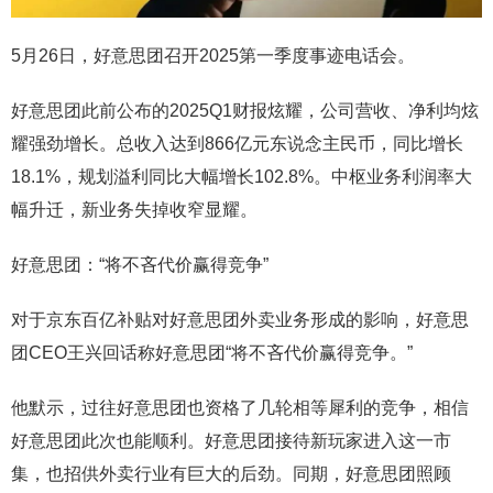
5月26日，好意思团召开2025第一季度事迹电话会。
好意思团此前公布的2025Q1财报炫耀，公司营收、净利均炫
耀强劲增长。总收入达到866亿元东说念主民币，同比增长
18.1%，规划溢利同比大幅增长102.8%。中枢业务利润率大
幅升迁，新业务失掉收窄显耀。
好意思团：“将不吝代价赢得竞争”
对于京东百亿补贴对好意思团外卖业务形成的影响，好意思
团CEO王兴回话称好意思团“将不吝代价赢得竞争。”
他默示，过往好意思团也资格了几轮相等犀利的竞争，相信
好意思团此次也能顺利。好意思团接待新玩家进入这一市
集，也招供外卖行业有巨大的后劲。同期，好意思团照顾