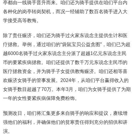
亭都由一线骑手晋升而来。咱们还为骑手提供在咱们平台内
各种化的岗亭转岗契机，而况一经辅助了数百名骑手进入大
学接受高等教悔。
除了责任赈济，咱们还为骑手过火家东说念主提供生计和医
疗拯救。举例，通过咱们的“袋鼠宝贝公益贪图”，咱们已为超
越6000名骑手过火家东说念主分派了超越1亿元东说念主民
币的要紧疾病拯救。咱们还提供了数千万元东说念主民币的
医疗拯救资金，并为骑手子女提供教悔赈济。咱们还相等喜
欢赈济女骑手的管事发展。2024年，从咱们平台赢得收入的
女骑手数目超越了70万。本年3月，咱们为女骑手提供了为期
一年的女性要紧疾病保障免费粉饰。
预测改日，咱们将汇集更多来自骑手的响应和提议，赓续增
强他们的福利，并确保他们的贫寒责任得到充分的招供和讲
演。