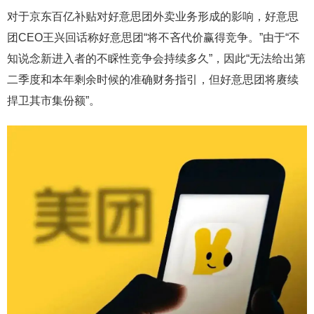
对于京东百亿补贴对好意思团外卖业务形成的影响，好意思
团CEO王兴回话称好意思团“将不吝代价赢得竞争。”由于“不
知说念新进入者的不睬性竞争会持续多久”，因此“无法给出第
二季度和本年剩余时候的准确财务指引，但好意思团将赓续
捍卫其市集份额”。