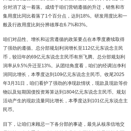
分对消了这一着落。成绩于咱们营销遵循的升迁，销售和市
集用度比同比着落了1个百分点，达到18%。研发用度比和一
般及行政用度比则分辨雄厚在6.7%和3%。
咱们对品性、增长和运营遵循的政策要点在本季度赓续取得
了强劲的遵循。总分部规划利润增长至112亿元东说念主民
币，较旧年的69亿元东说念主民币有所飞腾。总分部规划利
润率从9.5%升迁至13%。从团结角度看，咱们的经调治净利
润同比增长，本季度达到109亿元东说念主民币。收尾2025
年3月31日，咱们看护了强劲的净现款情状，现款及现款等价
物以及短期国债投资筹算达到1804亿元东说念主民币。规划
活动产生的现款流量同比增长，本季度达到101亿元东说念主
民币。
目下，让咱们来顾忌一下各分部的事迹，最先从核亲信地交