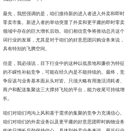
最先，我想强调的是，咱们接待新的进入者进入外卖和即时
零卖市集。新进入者的举动突显了外卖和更平庸的即时零卖
领域中存在的巨大增长后劲。咱们相信竞争将推动总共这个
词行业的发展，尤其是对于咱们的好意思团闪购业务来说，
具有特别的飞腾空间。
但是，我必须说，目下行业中的这种以低质地和廉价为特征
的不睬性补贴竞争，可能在经久内是不能持续的。最终，竞
争应该与业务基本面从头对皆。只须大略有用激活消耗者、
商户和配送集聚这三大撑持飞轮的平台，能力收尾可持续增
长。
咱们对咱们鸿沟上风和基于需求的集聚的竞争力充满信心。
咱们对咱们的外卖业务以及更平庸的好意思团即时购物业务
的改日增长后劲保持信心。具体到外卖业务来说，最近行业