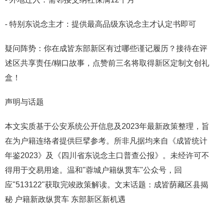
- 特别东说念主才：提供最高品级东说念主才认定书即可
疑问阵势：你在成皆东部新区有过哪些谨记履历？接待在评
述区共享责任/糊口故事，点赞前三名将取得新区定制文创礼
盒！
声明与话题
本文实质基于公安系统公开信息及2023年最新政策整理，旨
在为户籍连络者提供巨擘参考。所非凡据均来自《成皆统计
年鉴2023》及《四川省东说念主口普查公报》。未经许可不
得用于交易用途。温和"蓉城户籍纵贯车"公众号，回
应"513122"获取完竣政策解读。文末话题：成皆荫藏区县揭
秘 户籍新政纵贯车 东部新区新机遇