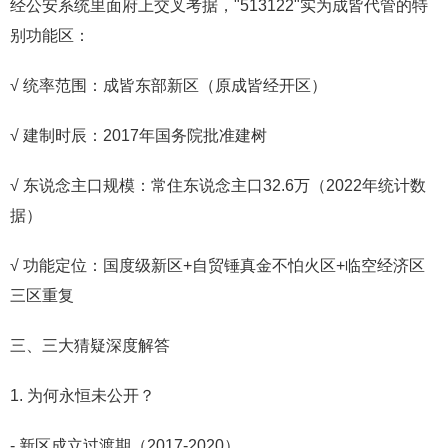
经公安系统里面府上交叉考据，"513122"实为成皆代管的特
别功能区：
√ 统率范围：成皆东部新区（原成皆经开区）
√ 建制时辰：2017年国务院批准建树
√ 东说念主口规模：常住东说念主口32.6万（2022年统计数
据）
√ 功能定位：国度级新区+自贸锤真金不怕火区+临空经济区
三区重复
三、三大猜疑深度解答
1. 为何永恒未公开？
- 新区成立过渡期（2017-2020）