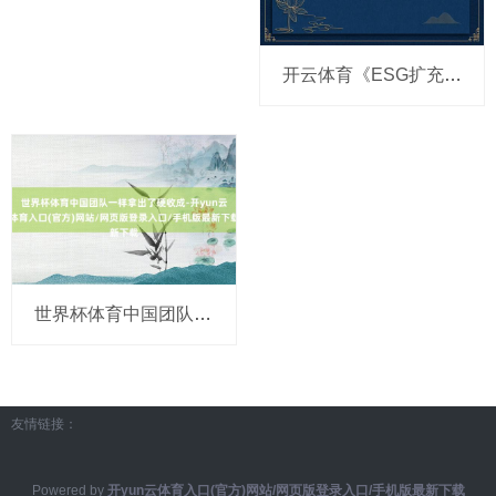
开云体育《ESG扩充》以“大事记”表情-开yun云体育入口(官方)网站/网页版登录入口/手机版最新下
世界杯体育中国团队一样拿出了硬收成-开yun云体育入口(官方)网站/网页版登录入口/手机版最新下载
友情链接：
Powered by
开yun云体育入口(官方)网站/网页版登录入口/手机版最新下载